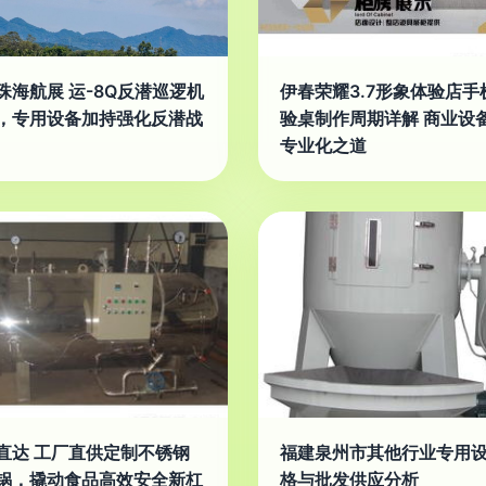
珠海航展 运-8Q反潜巡逻机
伊春荣耀3.7形象体验店手
，专用设备加持强化反潜战
验桌制作周期详解 商业设
专业化之道
直达 工厂直供定制不锈钢
福建泉州市其他行业专用
锅，撬动食品高效安全新杠
格与批发供应分析